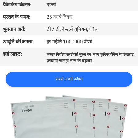
पैकेजिंग विवरण:
दफ़्ती
गुणवत्ता
नियंत्रण
प्रसव के समय:
25 कार्य दिवस
भुगतान शर्तें:
टी / टी, वेस्टर्न यूनियन, पेपैल
संपर्क
आपूर्ति की क्षमता:
हर महीने 1000000 पीसी
करें
हाई लाइट:
,
,
कस्टम प्रिंटिंग एलडीपीई सुरक्षा बैग
स्पष्ट कूरियर पैकिंग बैग छेड़छाड़
एलडीपीई सामग्री स्पष्ट बैग छेड़छाड़
एक
उद्धरण
सबसे अच्छी कीमत
की
विनती
करे
साइटमैप