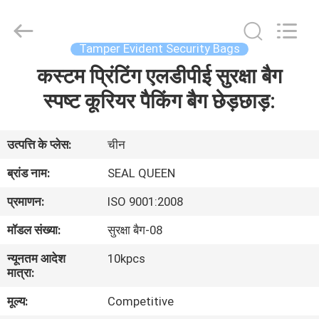
Zhongxiang
Packing
Material
Co.,
Limited.
Tamper Evident Security Bags
All
Rights
कस्टम प्रिंटिंग एलडीपीई सुरक्षा बैग
घर
Reserved.
स्पष्ट कूरियर पैकिंग बैग छेड़छाड़:
उत्पादों
उत्पत्ति के प्लेस:
चीन
हमारे
ब्रांड नाम:
SEAL QUEEN
बारे
प्रमाणन:
ISO 9001:2008
में
मॉडल संख्या:
सुरक्षा बैग-08
न्यूनतम आदेश
10kpcs
कारखाना
मात्रा:
भ्रमण
मूल्य:
Competitive