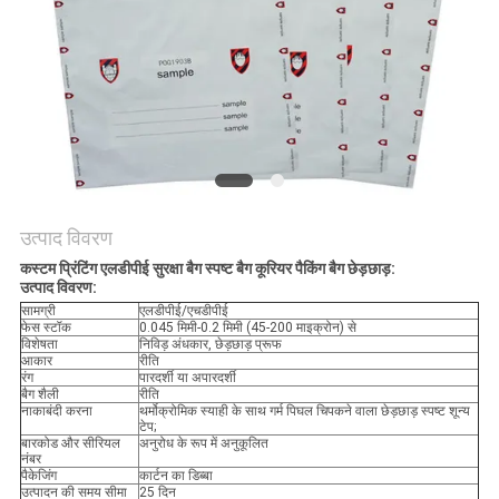
गोपनीयता
नीति
उत्पाद विवरण
कस्टम प्रिंटिंग एलडीपीई सुरक्षा बैग स्पष्ट बैग कूरियर पैकिंग बैग छेड़छाड़:
उत्पाद विवरण:
सामग्री
एलडीपीई/एचडीपीई
फेस स्टॉक
0.045 मिमी-0.2 मिमी (45-200 माइक्रोन) से
विशेषता
निविड़ अंधकार, छेड़छाड़ प्रूफ
आकार
रीति
रंग
पारदर्शी या अपारदर्शी
बैग शैली
रीति
नाकाबंदी करना
थर्मोक्रोमिक स्याही के साथ गर्म पिघल चिपकने वाला छेड़छाड़ स्पष्ट शून्य
टेप;
बारकोड और सीरियल
अनुरोध के रूप में अनुकूलित
नंबर
पैकेजिंग
कार्टन का डिब्बा
उत्पादन की समय सीमा
25 दिन