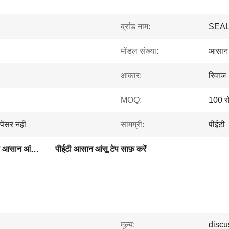
ब्रांड नाम:
SEA
मॉडल संख्या:
आसान 
आकार:
रिवाज
MOQ:
100 र
ंसर नहीं
सामग्री:
पीईटी
पैकेजिंग के लिए स्वयं चिपकने वाला आसान आंसू टेप
पीईटी आसान आंसू टेप साफ़ करें
मूल्य:
discu