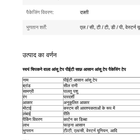
पैकेजिंग विवरण:
दफ़्ती
भुगतान शर्तें:
एल / सी, टी / टी, डी / पी, वेस्टर्न
उत्पाद का वर्णन
स्वयं चिपकने वाला आंसू टेप पीईटी साफ़ आसान आंसू टेप पैकेजिंग टेप
नाम
पीईटी आसान आंसू टेप
ब्रांड
सील रानी
सामग्री
पालतू पशु
रंग
पारदर्शी
आकार
अनुकूलित आकार
मोटाई
कस्टम की आवश्यकताओं के रूप में
लंबाई
रीति
पैकिंग विवरण
कार्टन का डिब्बा
लाभ
फाड़ना आसान
भुगतान
टी/टी, एल/सी, वेस्टर्न यूनियन, आदि