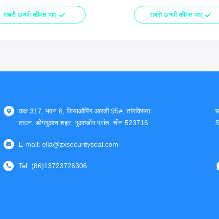
सबसे अच्छी कीमत पाएं
सबसे अच्छी कीमत पाएं
कक्ष 317, भवन 8, जियाओपिंग आरडी 95#, तांगक्सिया
स
टाउन, डोंगगुआन शहर, गुआंग्डोंग प्रांत, चीन 523716
S
E-mail:
ella@zxsecurityseal.com
Tel:
(86)13723726306