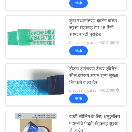
संपर्क
गुणवत्ता
नियंत्रण
कुल स्थानांतरण कार्टन बॉक्स
सुरक्षा छेड़छाड़ टेप 48 मिमी
संपर्क
स्पष्ट वारंटी ब्रांडेड
Discuss in person MOQ:100 पीसी
करें
संपर्क
एक
टोटल ट्रांसफर टैम्पर एविडेंट
उद्धरण
सील कस्टम ओपन शून्य सुरक्षा
चिपकने वाला टेप
की
Discuss in person MOQ:100 पीसी
विनती
संपर्क
करे
दफ़्ती सीलिंग के लिए अनुकूलित
पदोन्नति पीईटी छेड़छाड़ सुरक्षा
साइटमैप
सील टेप