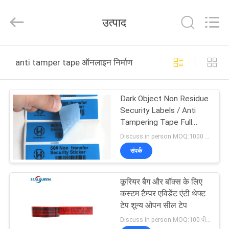
Zhongxiang
Packing
Material
उत्पाद
Co.,
Limited.
All
Rights
घर
Reserved.
anti tamper tape ऑनलाइन निर्माण
उत्पादों
Dark Object Non Residue
Security Labels / Anti
हमारे
Tampering Tape Full
Color
बारे
Discuss in person MOQ:1000 pcs
संपर्क
में
कूरियर बैग और बॉक्स के लिए
कारखाना
कस्टम टैम्पर एविडेंट एंटी थेफ्ट
भ्रमण
टेप शून्य ओपन सील टेप
Discuss in person MOQ:100 पीसी