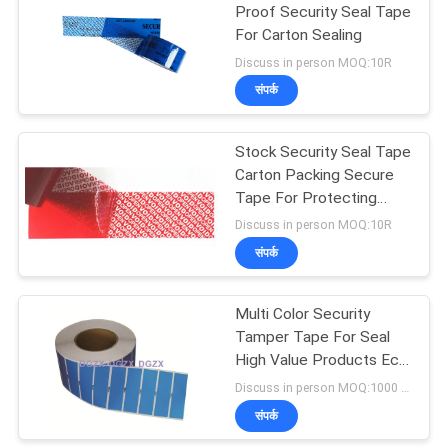
Proof Security Seal Tape
For Carton Sealing
Discuss in person MOQ:10R
संपर्क
Stock Security Seal Tape
Carton Packing Secure
Tape For Protecting
Your Goods
Discuss in person MOQ:10R
संपर्क
Multi Color Security
Tamper Tape For Seal
High Value Products Eco
- Friendly
Discuss in person MOQ:1000 pcs
संपर्क